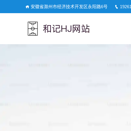
安徽省滁州市经济技术开发区永阳路6号
1926