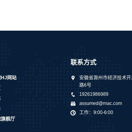
联系方式
HJ网站
安徽省滁州市经济技术开
路6号
区
19261986989
态
assumed@mac.com
务
工作：9:00-6:00
记旗舰厅