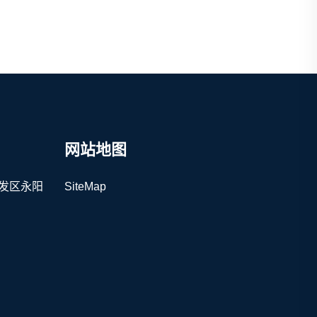
网站地图
发区永阳
SiteMap