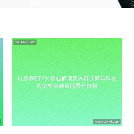
全
以探雾ETF为核心解读新兴雾计算与
科技投资机会展望前景分析报