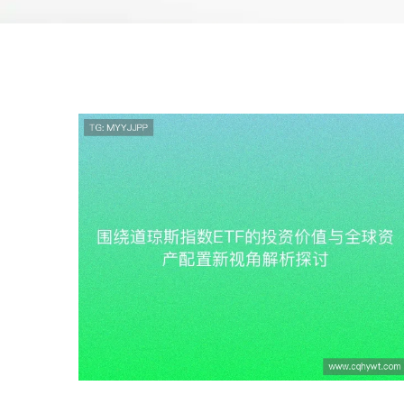
围绕道琼斯指数ETF的投资价值与
球资产配置新视角解析探讨